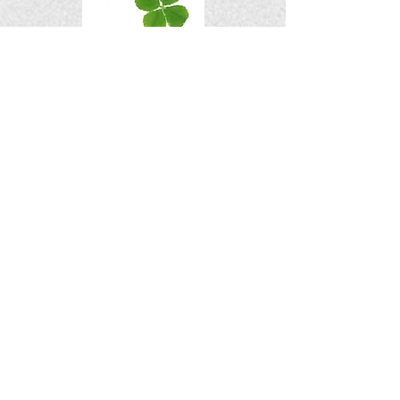
Bij
B
oeZLife
vind u alles wat nodig is om
uw Wheaten(pup) een goede start te
geven.