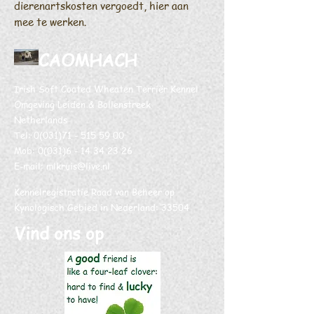
dierenartskosten vergoedt, hier aan
mee te werken
.
CAOMHACH
Irish Soft Coated Wheaten Terriër Kennel
Omgeving Leiden & Bollenstreek
Netherlands
Tel:
0(031)71 - 515 59 00
Mob:
0(031)6 - 14 34 23 26
E-mail:
mlkruis@live.nl
Kennelregistratie Raad van Beheer op
Kynologisch Gebied in Nederland: 33504
Vind ons op