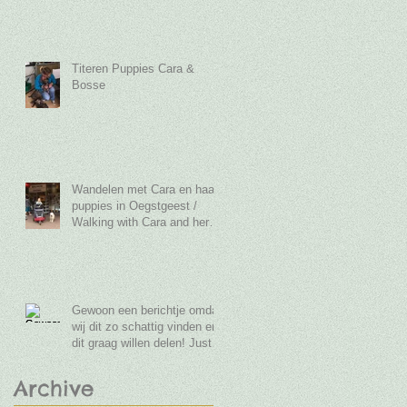
Montessorischool Oegst
Titeren Puppies Cara &
Bosse
Wandelen met Cara en haar
puppies in Oegstgeest /
Walking with Cara and her
puppies in Oegstgeest
Gewoon een berichtje omdat
wij dit zo schattig vinden en
dit graag willen delen! Just a
post because
Archive