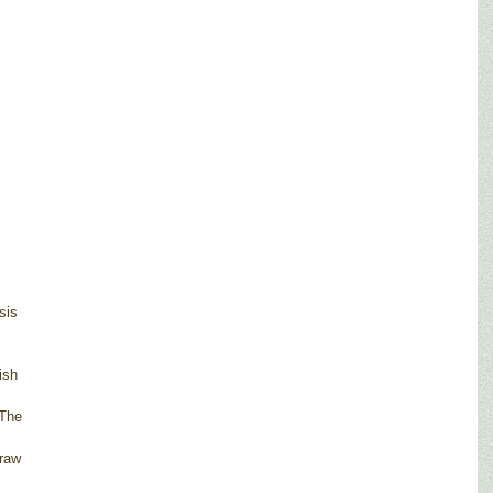
 
sis 
ish 
.The 
 
 raw 