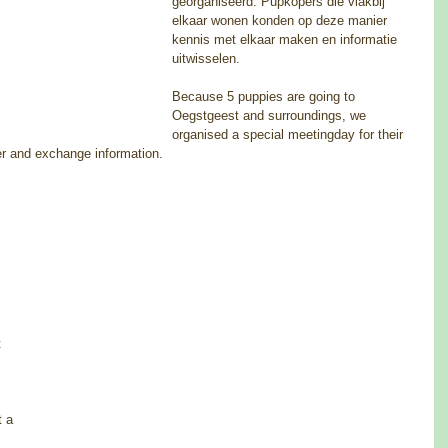
georganiseerd. Pupkopers die vlakbij 
elkaar wonen konden op deze manier 
kennis met elkaar maken en informatie 
uitwisselen. 
Because 5 puppies are going to 
Oegstgeest and surroundings, we 
organised a special meetingday for their 
 and exchange information. 
 
t a 