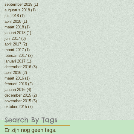
september 2019
(1)
1 post
augustus 2018
(1)
1 post
juli 2018
(1)
1 post
april 2018
(1)
1 post
maart 2018
(1)
1 post
januari 2018
(1)
1 post
juni 2017
(3)
3 posts
april 2017
(2)
2 posts
maart 2017
(1)
1 post
februari 2017
(2)
2 posts
januari 2017
(1)
1 post
december 2016
(3)
3 posts
april 2016
(2)
2 posts
maart 2016
(1)
1 post
februari 2016
(2)
2 posts
januari 2016
(4)
4 posts
december 2015
(2)
2 posts
november 2015
(5)
5 posts
oktober 2015
(7)
7 posts
Search By Tags
Er zijn nog geen tags.