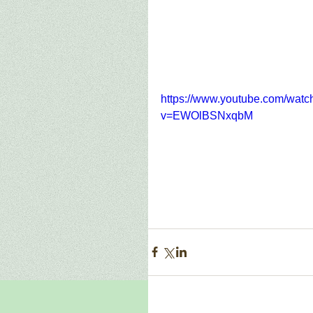
https://www.youtube.com/watc
v=EWOlBSNxqbM