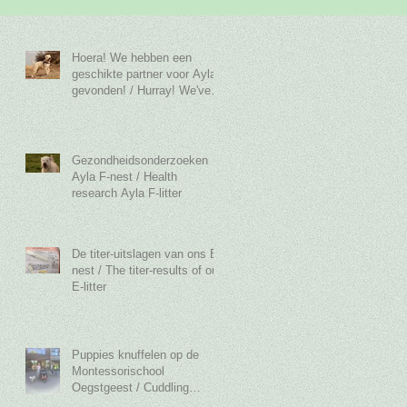
Hoera! We hebben een
geschikte partner voor Ayla
gevonden! / Hurray! We've
found a suitable part
Gezondheidsonderzoeken
Ayla F-nest / Health
research Ayla F-litter
De titer-uitslagen van ons E-
nest / The titer-results of out
E-litter
Puppies knuffelen op de
Montessorischool
Oegstgeest / Cuddling
Puppies at the