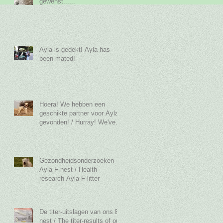
gewenst......
Ayla is gedekt! Ayla has
been mated!
Hoera! We hebben een
geschikte partner voor Ayla
gevonden! / Hurray! We've
found a suitable part
Gezondheidsonderzoeken
Ayla F-nest / Health
research Ayla F-litter
De titer-uitslagen van ons E-
nest / The titer-results of out