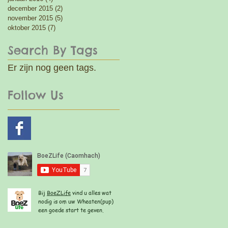
december 2015
(2)
2 posts
november 2015
(5)
5 posts
oktober 2015
(7)
7 posts
Search By Tags
Er zijn nog geen tags.
Follow Us
Bij
B
oeZLife
vind u alles wat
nodig is om uw Wheaten(pup)
een goede start te geven.