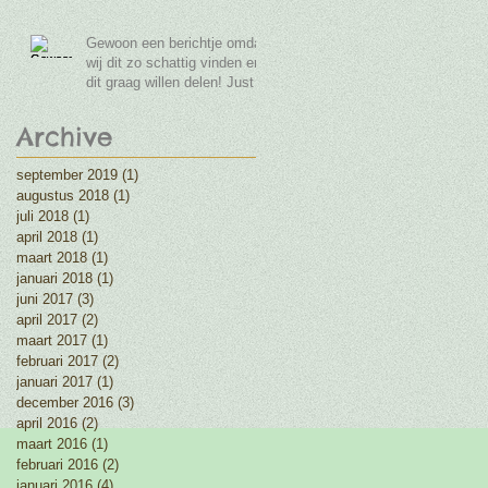
Gewoon een berichtje omdat
wij dit zo schattig vinden en
dit graag willen delen! Just a
post because
Archive
september 2019
(1)
1 post
augustus 2018
(1)
1 post
juli 2018
(1)
1 post
april 2018
(1)
1 post
maart 2018
(1)
1 post
januari 2018
(1)
1 post
juni 2017
(3)
3 posts
april 2017
(2)
2 posts
maart 2017
(1)
1 post
februari 2017
(2)
2 posts
januari 2017
(1)
1 post
december 2016
(3)
3 posts
april 2016
(2)
2 posts
maart 2016
(1)
1 post
februari 2016
(2)
2 posts
januari 2016
(4)
4 posts