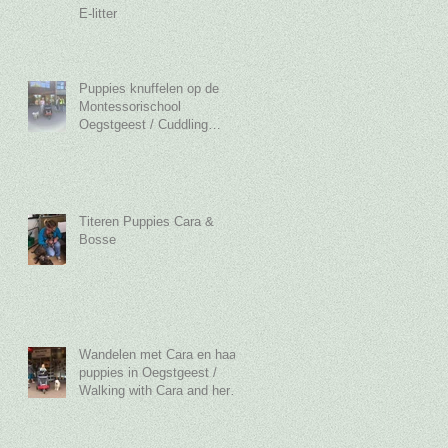
E-litter
Puppies knuffelen op de
Montessorischool
Oegstgeest / Cuddling
Puppies at the
Montessorischool Oegst
Titeren Puppies Cara &
Bosse
Wandelen met Cara en haar
puppies in Oegstgeest /
Walking with Cara and her
puppies in Oegstgeest